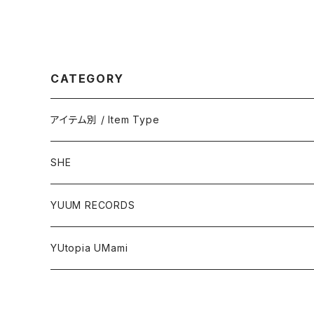
CATEGORY
アイテム別 / Item Type
ステッカー / Stickers
SHE
ポストカード / Postcards
ステッカー / Stickers
YUUM RECORDS
アクリルグッズ / Acrylic Items
YUtopia UMami
その他 / Others
The FACE Series