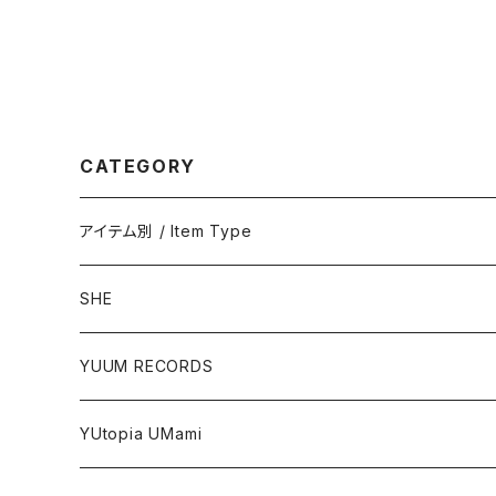
CATEGORY
アイテム別 / Item Type
ステッカー / Stickers
SHE
ポストカード / Postcards
ステッカー / Stickers
YUUM RECORDS
アクリルグッズ / Acrylic Items
YUtopia UMami