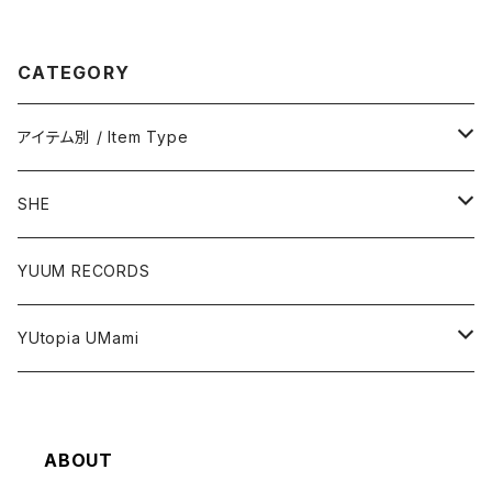
CATEGORY
アイテム別 / Item Type
ステッカー / Stickers
SHE
ポストカード / Postcards
ステッカー / Stickers
YUUM RECORDS
アクリルグッズ / Acrylic Items
YUtopia UMami
その他 / Others
The FACE Series
ABOUT
似顔絵 / Portraits
ステッカー / Stickers