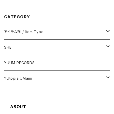
CATEGORY
アイテム別 / Item Type
ステッカー / Stickers
SHE
ポストカード / Postcards
ステッカー / Stickers
YUUM RECORDS
アクリルグッズ / Acrylic Items
YUtopia UMami
その他 / Others
The FACE Series
ABOUT
似顔絵 / Portraits
ステッカー / Stickers